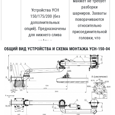
манжет не требует
разборки
Устройства УСН
шарниров. Захваты
150/175/200 (без
поворачиваются
дополнительных
относительно
опций). Предназначены
присоединительной
для нижнего слива
головки, что
нефти и
позволяет
нефтепродуктов из
1
ОБЩИЙ ВИД УСТРОЙСТВА И СХЕМА МОНТАЖА УСН-150-04
установить их в
железнодорожных
любом удобном
цистерн и представляет
месте на сливном
собой шарнирный
приборе цистерны.
трубопровод с опорным
Шарнирное
патрубком и
исполнение
присоединительной
захватов и
головкой.
специальная
форма уплотнения
присоединительной
головки