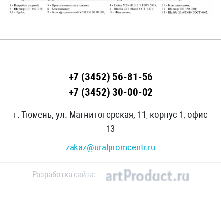
обеспечивают
надежное,
герметичное
присоединение
устройства к
сливному прибору
+7 (3452) 56-81-56
цистерны.
+7 (3452) 30-00-02
Горячий продукт в
подогревающей
г. Тюмень, ул. Магнитогорская, 11, корпус 1, офис
рубашке
13
разогревает стенки
zakaz@uralpromcentr.ru
шарнирных труб,
что ускоряет
процесс слива
Разработка сайта:
вязких
нефтепродуктов.
Двухрядные
шарниры